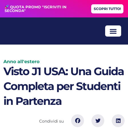
QUOTA PROMO "ISCRIVITI IN
SCOPRI TUTTO!
SECONDA"
ANNO ALL’
BORSE DI STUDIO
COLLOQUIO GRA
Anno all'estero
Visto J1 USA: Una Guida
Completa per Studenti
in Partenza