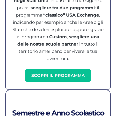
negli Stati Uniti
. In base alle tue esigenze
potrai
scegliere tra due programmi
: il
programma
“classico” USA Exchange
,
indicando per esempio anche le Aree o gli
Stati che desideri esplorare, oppure, grazie
al programma
Custom
,
scegliere una
delle nostre scuole partner
in tutto il
territorio americano per vivere la tua
avventura.
SCOPRI IL PROGRAMMA
Semestre e Anno Scolastico