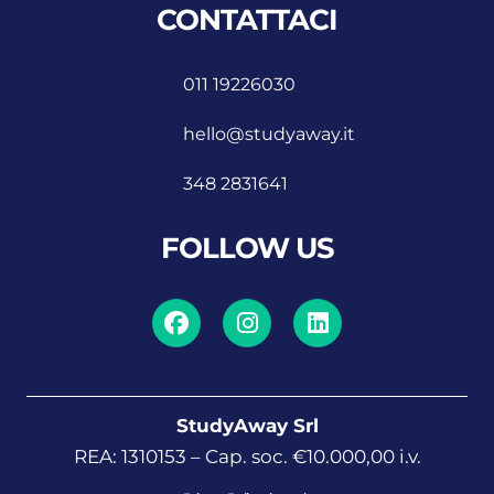
CONTATTACI
011 19226030
hello@studyaway.it
348 2831641
FOLLOW US
StudyAway Srl
REA: 1310153 – Cap. soc. €10.000,00 i.v.