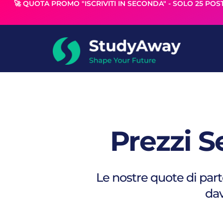
🚀 QUOTA PROMO "ISCRIVITI IN SECONDA" - SOLO 25 POST
Prezzi S
Le nostre quote di par
dav