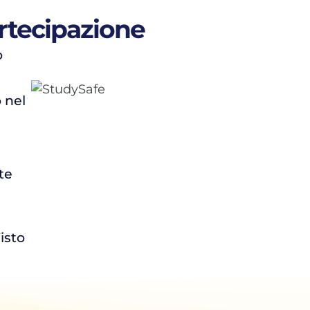
artecipazione
o
 nel
te
isto