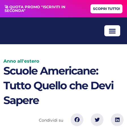
🚀 QUOTA PROMO "ISCRIVITI IN
SCOPRI TUTTO!
SECONDA"
ANNO ALL’
BORSE DI STUDIO
COLLOQUIO GRA
Anno all'estero
Scuole Americane:
Tutto Quello che Devi
Sapere