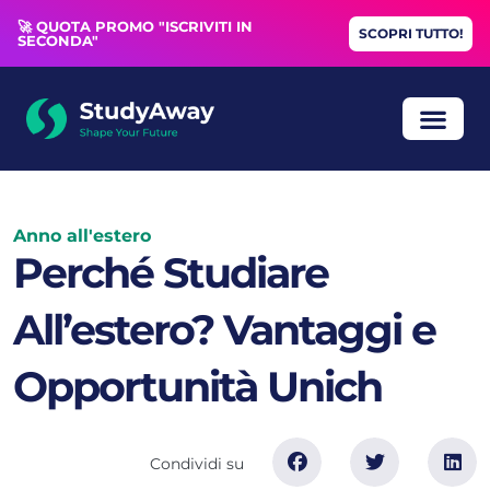
🚀 QUOTA PROMO "ISCRIVITI IN
SCOPRI TUTTO!
SECONDA"
ANNO ALL’
BORSE DI STUDIO
COLLOQUIO GRA
Anno all'estero
Perché Studiare
All’estero? Vantaggi e
Opportunità Unich