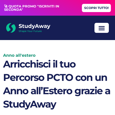
🚀 QUOTA PROMO "ISCRIVITI IN
SCOPRI TUTTO!
SECONDA"
ANNO ALL’
BORSE DI STUDIO
COLLOQUIO GRA
Anno all'estero
Arricchisci il tuo
Percorso PCTO con un
Anno all’Estero grazie a
StudyAway