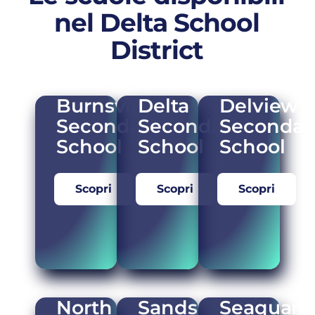
nel Delta School
District
Burnsview
Delta
Delview
Secondary
Secondary
Secondar
School
School
School
Scopri
Scopri
Scopri
North
Sands
Seaquam