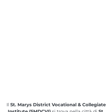
Il
St. Marys District Vocational & Collegiate
Institute (SMDCVI)
si trova nella città di
St.