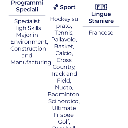
Programmi
🏀 Sport
🇫🇷
Speciali
Lingue
Hockey su
Straniere
Specialist
prato,
High Skills
Tennis,
Francese
Major in
Pallavolo,
Environment,
Basket,
Construction
Calcio,
and
Cross
Manufacturing
Country,
Track and
Field,
Nuoto,
Badminton,
Sci nordico,
Ultimate
Frisbee,
Golf,