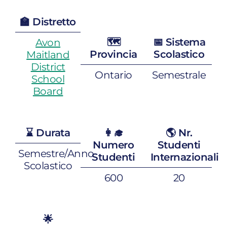
🏫 Distretto
🗺️
📅 Sistema
Avon
Provincia
Scolastico
Maitland
District
Ontario
Semestrale
School
Board
⌛️ Durata
👩‍🎓
🌎 Nr.
Numero
Studenti
Semestre/Anno
Studenti
Internazionali
Scolastico
600
20
🌟