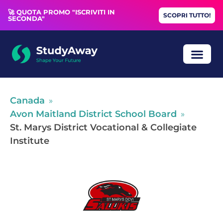
🚀 QUOTA PROMO "ISCRIVITI IN
SCOPRI TUTTO!
SECONDA"
ANNO ALL’E
BORSE DI STUDIO
COLLOQUIO GRAT
Canada
»
Avon Maitland District School Board
»
St. Marys District Vocational & Collegiate
Institute